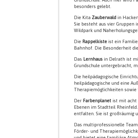
besonders gelebt.
Die Kita
Zauberwald
in Hackenb
Sie besteht aus vier Gruppen 
Wildpark und Naherholungsge
Die
Rappelkiste
ist ein Famil
Bahnhof. Die Besonderheit dies
Das
Lernhaus
in Delrath ist m
Grundschule untergebracht, mit
Die heilpädagogische Einricht
heilpädagogische und eine Auß
Therapiemöglichkeiten sowie 
Der
Farbenplanet
ist mit acht
Ebenen im Stadtteil Rheinfeld.
entfalten. Sie ist großräumig u
Das multiprofessionelle Team 
Förder- und Therapiemöglichke
und bietet eine familiäre Atm