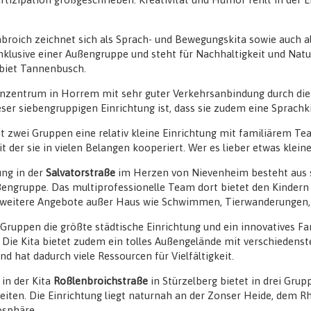
roich zeichnet sich als Sprach- und Bewegungskita sowie auch als 
inklusive einer Außengruppe und steht für Nachhaltigkeit und Nat
biet Tannenbusch.
ienzentrum in Horrem mit sehr guter Verkehrsanbindung durch 
er siebengruppigen Einrichtung ist, dass sie zudem eine Sprachkit
it zwei Gruppen eine relativ kleine Einrichtung mit familiärem T
 der sie in vielen Belangen kooperiert. Wer es lieber etwas kleiner
ung in der
Salvatorstraße
im Herzen von Nievenheim besteht aus 
engruppe. Das multiprofessionelle Team dort bietet den Kindern 
weitere Angebote außer Haus wie Schwimmen, Tierwanderungen, 
 Gruppen die größte städtische Einrichtung und ein innovatives 
 Die Kita bietet zudem ein tolles Außengelände mit verschiedenst
nd hat dadurch viele Ressourcen für Vielfältigkeit.
in der Kita
Roßlenbroichstraße
in Stürzelberg bietet in drei Grup
iten. Die Einrichtung liegt naturnah an der Zonser Heide, dem 
osphäre.