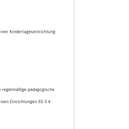
einer Kindertageseinrichtung
ie regelmäßige pädagogische
tiven Einrichtungen EG S 4