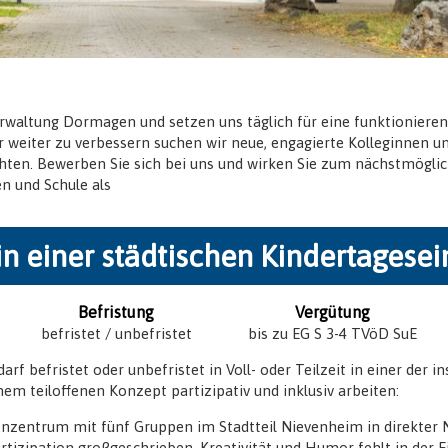
erwaltung Dormagen und setzen uns täglich für eine funktionier
r weiter zu verbessern suchen wir neue, engagierte Kolleginnen un
en. Bewerben Sie sich bei uns und wirken Sie zum nächstmöglic
en und Schule als
in einer städtischen Kindertagesei
Befristung
Vergütung
befristet / unbefristet
bis zu EG S 3-4 TVöD SuE
arf befristet oder unbefristet in Voll- oder Teilzeit in einer der 
inem teiloffenen Konzept partizipativ und inklusiv arbeiten:
enzentrum mit fünf Gruppen im Stadtteil Nievenheim in direkter 
rtizipation großgeschrieben. Kreativität und Humor fehlt in der E